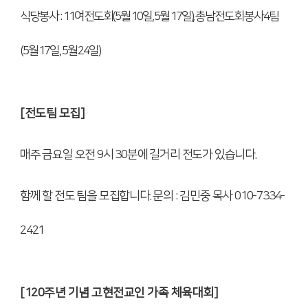
식당봉사
: 11
여전도회
(5
월
10
일
, 5
월
17
일
),
총남전도회 봉사
4
팀
(5
월
17
일
, 5
월
24
일
)
[
전도팀 모집
]
매주 금요일 오전
9
시
30
분에 길거리 전도가 있습니다
.
함께 할 전도 팀을 모집합니다
.
문의
:
김민중 목사
010-7334-
2421
[120
주년 기념 고현전교인 가족 체육대회
]