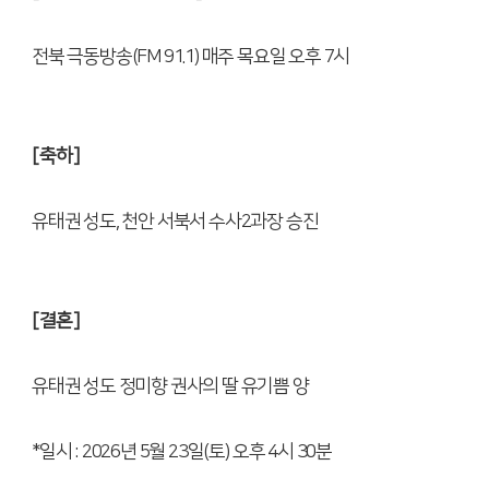
전북 극동방송
(FM 91.1)
매주 목요일 오후
7
시
[
축하
]
유태권 성도
,
천안 서북서 수사
2
과장 승진
[
결혼
]
유태권 성도 정미향 권사의 딸 유기쁨 양
*
일시
: 2026
년
5
월
23
일
(
토
)
오후
4
시
30
분