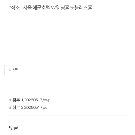
*
장소
:
서울 해군호텔
W
웨딩홀 노블레스홀
리스트
# 첨부 1.20260517.hwp
# 첨부 2.20260517.pdf
댓글