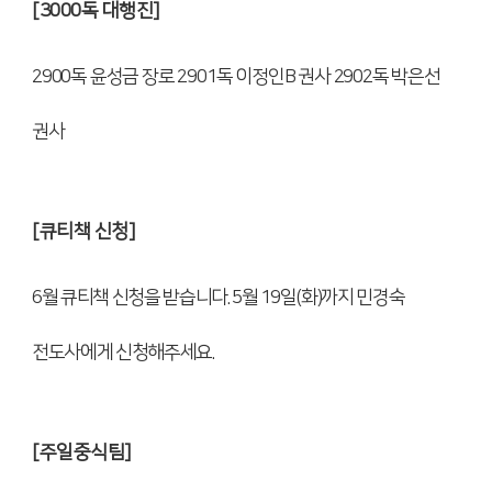
[3000
독 대행진
]
2900
독 윤성금 장로
2901
독 이정인
B
권사
2902
독 박은선
권사
[
큐티책 신청
]
6
월 큐티책 신청을 받습니다
. 5
월
19
일
(
화
)
까지 민경숙
전도사에게 신청해주세요
.
[
주일중식팀
]