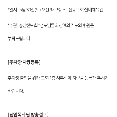
*
일시
: 5
월
30
일
(
토
)
오전
9
시
*
장소
:
신광교회 실내체육관
*
주관
:
총남전도회
*
성도님들의 참여와 기도와 후원을
부탁드립니다
.
[
주차장 차량등록
]
주차장 출입을 위해 교회
1
층 사무실에 차량을 등록해 주시기
바랍니다
.
[
담임목사님 방송설교
]