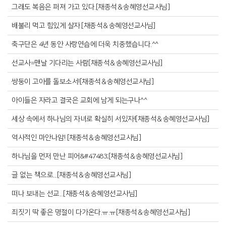
그래도 복음은 퍼져 가고 있다.[채종석＆송혜영선교사님]
배불리 먹고 힘있게 살자.[채종석＆송혜영선교사님]
축구단은 4년 동안 사랑연습에 더욱 치중했습니다.^^
선교사=맨날 기다리는 사람[채종석＆송혜영선교사님]
쌍둥이 고아를 돌보소서![채종석＆송혜영선교사님]
아이들은 자라고 결국은 교회에 남게 되는구나^^
세상 속에서 하나님의 자녀로 확실히 서있자![채종석＆송혜영선교사님]
역사적인 마안나암! [채종석＆송혜영선교사님]
하나님을 먼저 만난 피어&#47483;[채종석＆송혜영선교사님]
글 없는 책으로...[채종석＆송혜영선교사님]
떠나 보내는 선교...[채종석＆송혜영선교사님]
죄짓기 딱 좋은 명절이 다가온다.ㅠ.ㅠ[채종석＆송혜영선교사님]