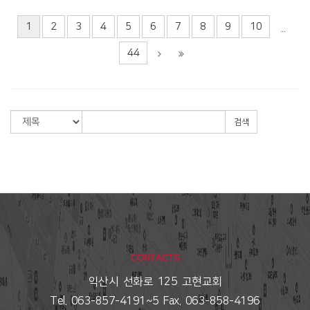
1
2
3
4
5
6
7
8
9
10
...
44
검색
CONTACTS
익산시 선화로 125 고현교회
Tel. 063-857-4191~5 Fax. 063-858-4196