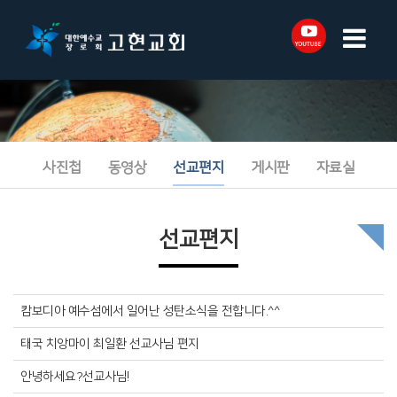
사진첩
동영상
선교편지
게시판
자료실
선교편지
캄보디아 예수섬에서 일어난 성탄소식을 전합니다.^^
태국 치앙마이 최일환 선교사님 편지
안녕하세요?선교사님!