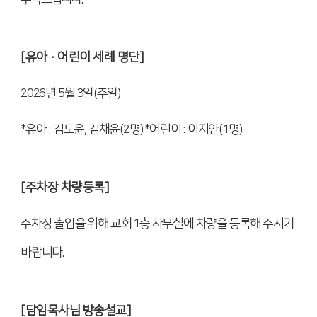
[
유아
·
어린이 세례 명단
]
2026
년
5
월
3
일
(
주일
)
*
유아
:
김도윤
,
김채윤
(2
명
) *
어린이
:
이지안
(1
명
)
[
주차장 차량등록
]
주차장 출입을 위해 교회
1
층 사무실에 차량을 등록해 주시기
바랍니다
.
[
담임목사님 방송설교
]