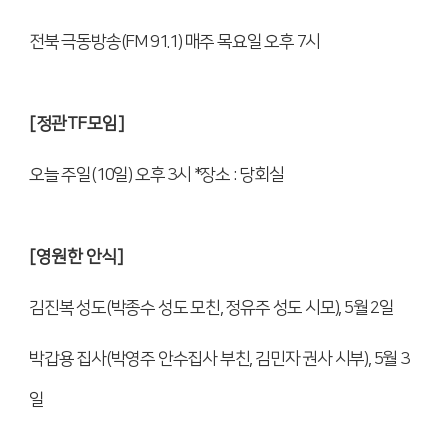
전북 극동방송
(FM 91.1)
매주 목요일 오후
7
시
[
정관
TF
모임
]
오늘 주일
(10
일
)
오후
3
시
*
장소
:
당회실
[
영원한 안식
]
김진복 성도
(
박종수 성도 모친
,
정유주 성도 시모
), 5
월
2
일
박갑용 집사
(
박영주 안수집사 부친
,
김민자 권사 시부
), 5
월
3
일