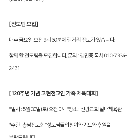
[
전도팀 모집
]
매주 금요일 오전
9
시
30
분에 길거리 전도가 있습니다
.
함께 할 전도팀을 모집합니다
.
문의
:
김민중 목사
010-7334-
2421
[120
주년 기념 고현전교인 가족 체육대회
]
*
일시
: 5
월
30
일
(
토
)
오전
9
시
*
장소
:
신광교회 실내체육관
*
주관
:
총남전도회
*
성도님들의 참여와 기도와 후원을
부탁드립니다
.