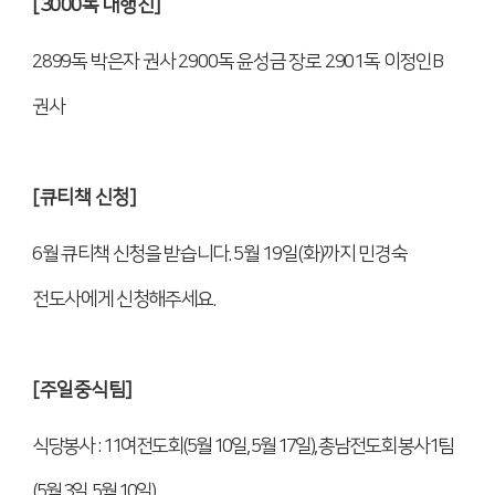
[3000
독 대행진
]
2899
독 박은자 권사
2900
독 윤성금 장로
2901
독 이정인
B
권사
[
큐티책 신청
]
6
월 큐티책 신청을 받습니다
. 5
월
19
일
(
화
)
까지 민경숙
전도사에게 신청해주세요
.
[
주일중식팀
]
식당봉사
: 11
여전도회
(5
월
10
일
, 5
월
17
일
),
총남전도회 봉사
1
팀
(5
월
3
일
, 5
월
10
일
)