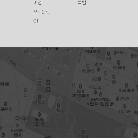
비전
특별
오시는길
C I