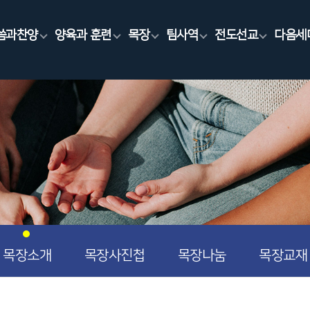
씀과찬양
양육과 훈련
목장
팀사역
전도선교
다음세
목장소개
목장사진첩
목장나눔
목장교재