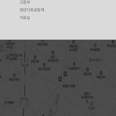
고등부
청년다윗공동체
자료실