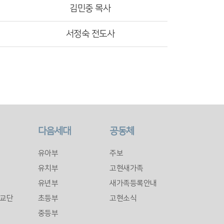
김민중 목사
서정숙 전도사
다음세대
공동체
유아부
주보
유치부
고현새가족
유년부
새가족등록안내
교단
초등부
고현소식
중등부