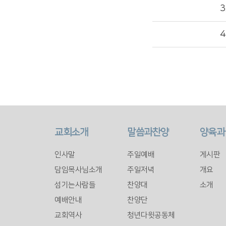
교회소개
말씀과찬양
양육과
인사말
주일예배
게시판
담임목사님소개
주일저녁
개요
섬기는사람들
찬양대
소개
예배안내
찬양단
교회역사
청년다윗공동체