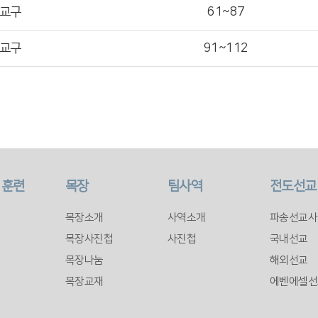
3교구
61~87
4교구
91~112
 훈련
목장
팀사역
전도선교
목장소개
사역소개
파송선교사
목장사진첩
사진첩
국내선교
목장나눔
해외선교
목장교재
에벤에셀선