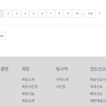
...
1
2
3
4
5
6
7
8
9
10
203
검색
 훈련
목장
팀사역
전도선교
목장소개
사역소개
파송선교사
목장사진첩
사진첩
국내선교
목장나눔
해외선교
목장교재
에벤에셀선