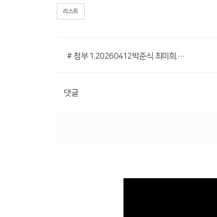
리스트
# 첨부 1.20260412박준식 최미희.jpg
댓글