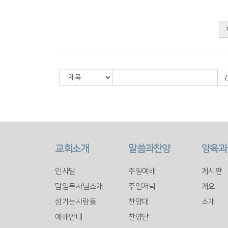
교회소개
말씀과찬양
양육과
인사말
주일예배
게시판
담임목사님소개
주일저녁
개요
섬기는사람들
찬양대
소개
예배안내
찬양단