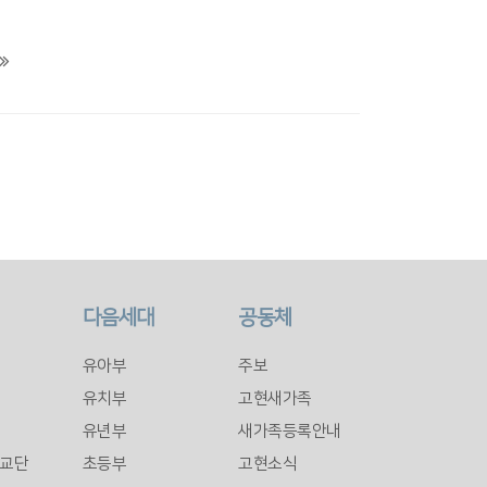
다음세대
공동체
유아부
주보
유치부
고현새가족
유년부
새가족등록안내
교단
초등부
고현소식