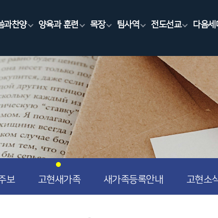
씀과찬양
양육과 훈련
목장
팀사역
전도선교
다음세
주보
고현새가족
새가족등록안내
고현소