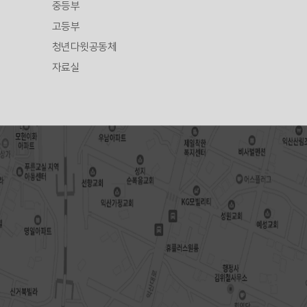
중등부
고등부
청년다윗공동체
자료실