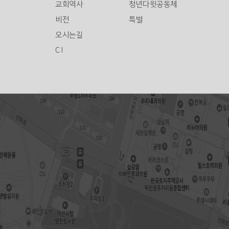
교회역사
청년다윗공동체
비전
특별
오시는길
C I