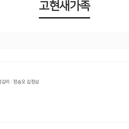
고현새가족
 섬김이 : 정승오 김정삼